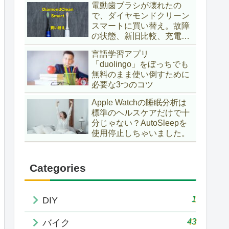
電動歯ブラシが壊れたの
で、ダイヤモンドクリーン
スマートに買い替え。故障
の状態、新旧比較、充電
台、ケースは使えるか？互
言語学習アプリ
換性など確かめてみまし
「duolingo」をぼっちでも
た。«ヘルスケアガジェッ
無料のまま使い倒すために
トインプレ»
必要な3つのコツ
Apple Watchの睡眠分析は
標準のヘルスケアだけで十
分じゃない？AutoSleepを
使用停止しちゃいました。
Categories
1
DIY
43
バイク