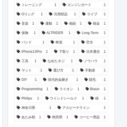
トレーニング
1
エンジンガード
1
Oリング
1
汎用部品
1
ライブ
1
音楽
1
運動
1
相続
1
税金
1
保険
1
ALTRIDER
1
Long-Term
1
バンド
1
林道
1
空冷
1
iPhone13Pro
1
下取り
1
日本通信
1
工具
1
なめたネジ
1
ノウハウ
1
マット
1
選び方
1
不動産
1
DIY
1
現代的金継ぎ
1
脱毛
1
Programming
1
ライオン
1
Braun
1
Philips
1
ウインドシールド
1
桜
1
神奈川県
1
アスピーテライン
1
あたみ桜
1
秋田県
1
コーヒー用品
1