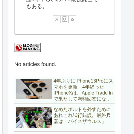
もある。
No articles found.
4年ぶりにiPhone13Proにス
マホを更新。4年経った
iPhoneXは、Apple Trade In
で果たして満額回答になる
のか？
なめたボルトを外すために
あれこれ試行錯誤。最終兵
器は「バイスザウルス」