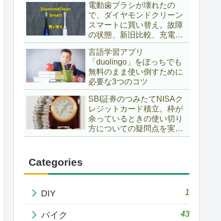
電動歯ブラシが壊れたの
で、ダイヤモンドクリーン
スマートに買い替え。故障
の状態、新旧比較、充電
台、ケースは使えるか？互
言語学習アプリ
換性など確かめてみまし
「duolingo」をぼっちでも
た。«ヘルスケアガジェッ
無料のまま使い倒すために
トインプレ»
必要な3つのコツ
SBI証券のつみたてNISAク
レジットカード積立。枠が
余っているときの使い切り
方についての疑問点を実際
の利用履歴から確認
Categories
1
DIY
43
バイク