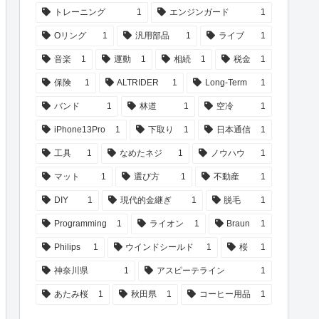
トレーニング
1
エンジンガード
1
Oリング
1
汎用部品
1
ライブ
1
音楽
1
運動
1
相続
1
税金
1
保険
1
ALTRIDER
1
Long-Term
1
バンド
1
林道
1
空冷
1
iPhone13Pro
1
下取り
1
日本通信
1
工具
1
なめたネジ
1
ノウハウ
1
マット
1
選び方
1
不動産
1
DIY
1
現代的金継ぎ
1
脱毛
1
Programming
1
ライオン
1
Braun
1
Philips
1
ウインドシールド
1
桜
1
神奈川県
1
アスピーテライン
1
あたみ桜
1
秋田県
1
コーヒー用品
1