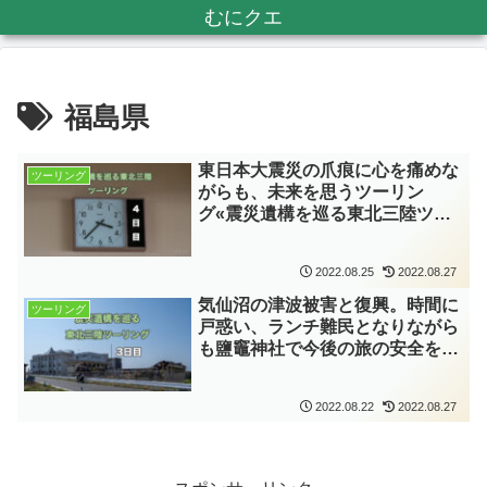
むにクエ
福島県
東日本大震災の爪痕に心を痛めな
ツーリング
がらも、未来を思うツーリン
グ«震災遺構を巡る東北三陸ツー
リング 2022GW 4日目»
2022.08.25
2022.08.27
気仙沼の津波被害と復興。時間に
ツーリング
戸惑い、ランチ難民となりながら
も鹽竈神社で今後の旅の安全を願
う«震災遺構を巡る東北三陸ツー
リング 2022GW 3日目»
2022.08.22
2022.08.27