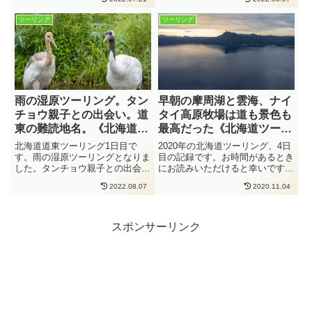
宮神社で巨樹の大楠に挨拶、バイ
ROTARY、そしてコーヒーこぼ
カーズパラダイスにも寄りまし
してフィニッシュです。大型バイ
ツーリング
ツーリング
た。1月は寒いけど、あたみ桜を
クでも行ける離島。佐渡島キャン
鑑賞したい！と言う方はぜひ参考
プツーリング4日目
に読んでみてください。
雨の湿原ツーリング。タン
早朝の摩周湖と雲海、ナイ
チョウ親子との出会い。道
タイ高原牧場は道も景色も
東の難読地名。《北海道ツ
最高だった《北海道ツーリ
ーリング 2020-08 2日目》
ング 2020-08 4日目》
北海道道東ツーリング1日目で
2020年の北海道ツーリング、4日
す。雨の湿原ツーリングとなりま
目の記録です。お時間があるとき
した。タンチョウ親子との出会い
にお読みいただけると幸いです。
や道東の難読地名について。オタ
3日目はこちら↓4日目。待ちに待
2022.08.07
2020.11.04
クパウシとは。ツーリングの参考
った晴天！時刻は朝4時。天気予
にどうぞ！
報は晴れ。顔を洗って、服を着替
えて、荷物を積んで、宿を後にし
ました。早めに寝たので体...
スポンサーリンク