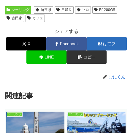
ツーリング
埼玉県
日帰り
ソロ
R1200GS
古民家
カフェ
シェアする
X
Facebook
はてブ
LINE
コピー
むにくん
関連記事
ツーリング
ツーリング