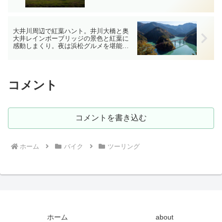
《キャンプ場レビュー》
大井川周辺で紅葉ハント。井川大橋と奥
大井レインボーブリッジの景色と紅葉に
感動しまくり。夜は浜松グルメを堪能で
大満足！《中部紅葉ツーリング 2020-11 1
日目》
コメント
コメントを書き込む
ホーム
バイク
ツーリング
ホーム
about