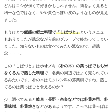
どんはコシが強くて好きかもしれません。麺をよく見ると
均一な色ではなく、やや黄色っぽい皮のようなものが見え
ました。
もうひとつ
飯能の郷土料理で
「しばづと」
というメニュー
もありましたが残念ながら前のグループで終わってしまい
ました。知らないものは食べてみたい派なので、超残
念・・・。
この「しばづと」は
ホオノキ（朴の木）の葉っぱでもち米
をくるんで蒸した料理
で、名栗の周辺ではよく売られてい
るみたいです。朴の木はモクレン科の落葉樹ですね。蒸し
てるのは葉っぱごと食えるのか？
少し調べてみると
岐阜・長野・奈良などでは朴葉寿司、朴
葉味噌、朴葉焼き
などがあるようです。こっちは葉っぱは