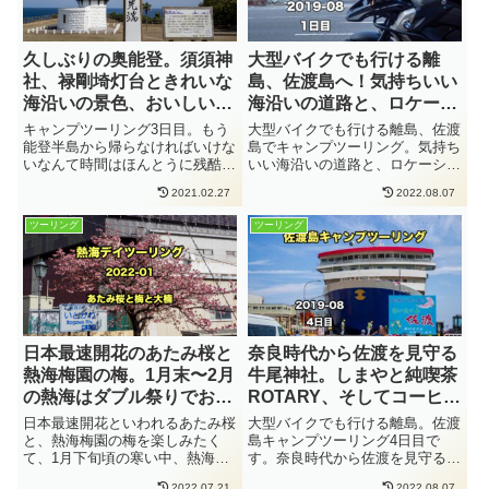
久しぶりの奥能登。須須神
大型バイクでも行ける離
社、禄剛埼灯台ときれいな
島、佐渡島へ！気持ちいい
海沿いの景色、おいしいソ
海沿いの道路と、ロケーシ
フトクリーム！しかし残念
ョン最高なキャンプ場。そ
キャンプツーリング3日目。もう
大型バイクでも行ける離島、佐渡
スポットもあり・・・。
して謎の老人との出会い。
能登半島から帰らなければいけな
島でキャンプツーリング。気持ち
いなんて時間はほんとうに残酷。
いい海沿いの道路と、ロケーショ
《能登半島ツーリング
《佐渡島キャンプツーリン
段々と寂しい気持ちをいだきつ
ン最高なキャンプ場。そして謎の
2020-09 3日目》
グ 2019−08 1日目》
2021.02.27
2022.08.07
つ、3日目スタートです。3日目
老人との出会い。1日目です。
は石川県健康の森キャンプ場を出
ツーリング
ツーリング
発し、能登半島先端の禄剛崎をま
ずは目指します。ソフトクリーム
を...
日本最速開花のあたみ桜と
奈良時代から佐渡を見守る
熱海梅園の梅。1月末〜2月
牛尾神社。しまやと純喫茶
の熱海はダブル祭りでおト
ROTARY、そしてコーヒー
ク感いっぱい！《日帰りグ
こぼしてフィニッシュで
日本最速開花といわれるあたみ桜
大型バイクでも行ける離島。佐渡
ループツーリング》
す。《佐渡島キャンプツー
と、熱海梅園の梅を楽しみたく
島キャンプツーリング4日目で
て、1月下旬頃の寒い中、熱海へ
す。奈良時代から佐渡を見守る牛
リング 2019-08 4日目》
ツーリングに。駐車場情報も。来
尾神社。しまやと純喫茶
2022.07.21
2022.08.07