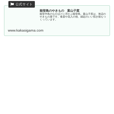
能登島のやきもの 案山子窯
能登半島のなかほどに浮かぶ能登島。案山子窯は、海辺の
やきもの屋です。食器や花入の他、縁起のいい招き猫もつ
くっています。
www.kakasigama.com