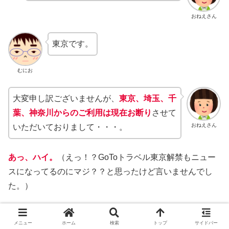
おねえさん
東京です。
むにお
大変申し訳ございませんが、
東京、埼玉、千
葉、
神奈川からのご利用は現在お断り
させて
おねえさん
いただいておりまして・・・。
あっ、
ハイ。
（えっ！？GoToトラベル東京解禁もニュー
スになってるのにマジ？？と思ったけど言いませんでし
た。）
いきなり行かずに
連絡したのは不幸中の幸い
だったと言わ
メニュー
ホーム
検索
トップ
サイドバー
ざるを得ません。時間ギリギリになりそうだったので正直