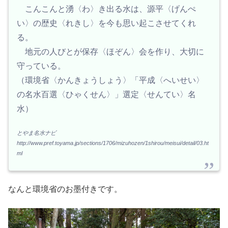
こんこんと湧〈わ〉き出る水は、源平〈げんぺ
い〉の歴史〈れきし〉を今も思い起こさせてくれ
る。
地元の人びとが保存〈ほぞん〉会を作り、大切に
守っている。
（環境省〈かんきょうしょう〉「平成〈へいせい〉
の名水百選〈ひゃくせん〉」選定〈せんてい〉名
水）
とやま名水ナビ
http://www.pref.toyama.jp/sections/1706/mizuhozen/1shirou/meisui/detail/03.ht
ml
なんと環境省のお墨付きです。