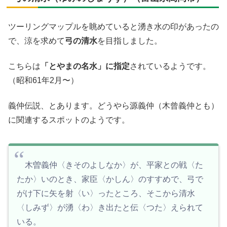
ツーリングマップルを眺めていると湧き水の印があったの
で、涼を求めて
弓の清水
を目指しました。
こちらは
「とやまの名水」に指定
されているようです。
（昭和61年2月〜）
義仲伝説、とあります。どうやら源義仲（木曾義仲とも）
に関連するスポットのようです。
木曽義仲〈きそのよしなか〉が、平家との戦〈た
たか〉いのとき、家臣〈かしん〉のすすめで、弓で
がけ下に矢を射〈い〉ったところ、そこから清水
〈しみず〉が湧〈わ〉き出たと伝〈つた〉えられて
いる。