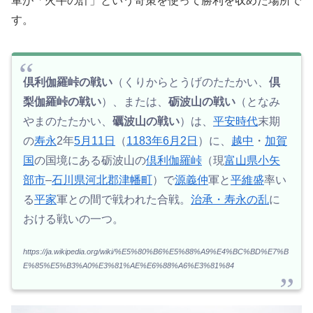
軍が「火牛の計」という奇策を使って勝利を収めた場所で
す。
倶利伽羅峠の戦い
（くりからとうげのたたかい、
倶
梨伽羅峠の戦い
）、または、
砺波山の戦い
（となみ
やまのたたかい、
礪波山の戦い
）は、
平安時代
末期
の
寿永
2年
5月11日
（
1183年
6月2日
）に、
越中
・
加賀
国
の国境にある砺波山の
倶利伽羅峠
（現
富山県
小矢
部市
–
石川県
河北郡
津幡町
）で
源義仲
軍と
平維盛
率い
る
平家
軍との間で戦われた合戦。
治承・寿永の乱
に
おける戦いの一つ。
https://ja.wikipedia.org/wiki/%E5%80%B6%E5%88%A9%E4%BC%BD%E7%B
E%85%E5%B3%A0%E3%81%AE%E6%88%A6%E3%81%84