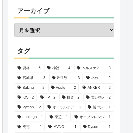
アーカイブ
タグ
資格
5
神社
4
ヘルスケア
3
宮城県
3
岩手県
3
名作
2
Baking
2
Apple
2
ANKER
2
iOS
2
FP
2
投資
2
買い換え
2
Python
2
オーラルケア
2
製パン
1
duolingo
1
東芝
1
オーブンレンジ
1
充電
1
MVNO
1
Dyson
1