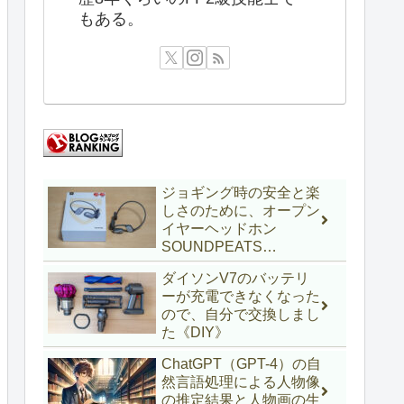
もある。
ジョギング時の安全と楽
しさのために、オープン
イヤーヘッドホン
SOUNDPEATS
RunFreeを使ってみた
ダイソンV7のバッテリ
《ガジェットインプレ》
ーが充電できなくなった
ので、自分で交換しまし
た《DIY》
ChatGPT（GPT-4）の自
然言語処理による人物像
の推定結果と人物画の生