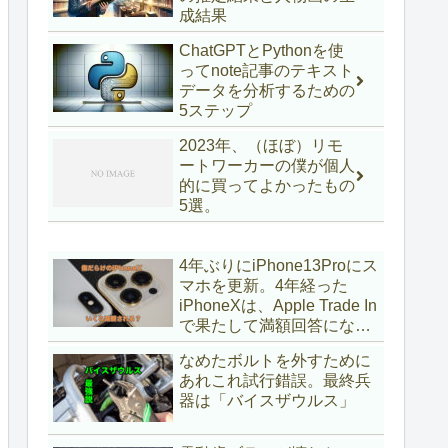
成結果
ChatGPTとPythonを使
ってnote記事のテキスト
データを分析するための
5ステップ
2023年、（ほぼ）リモ
ートワーカーの僕が個人
的に買ってよかったもの
5選。
4年ぶりにiPhone13Proにス
マホを更新。4年経った
iPhoneXは、Apple Trade In
で果たして満額回答になる
のか？
なめたボルトを外すために
あれこれ試行錯誤。最終兵
器は「バイスザウルス」