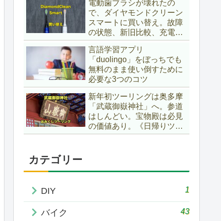
電動歯ブラシが壊れたの
で、ダイヤモンドクリーン
スマートに買い替え。故障
の状態、新旧比較、充電
台、ケースは使えるか？互
言語学習アプリ
換性など確かめてみまし
「duolingo」をぼっちでも
た。«ヘルスケアガジェッ
無料のまま使い倒すために
トインプレ»
必要な3つのコツ
新年初ツーリングは奥多摩
「武蔵御嶽神社」へ。参道
はしんどい。宝物殿は必見
の価値あり。《日帰りツー
リング》
カテゴリー
1
DIY
43
バイク