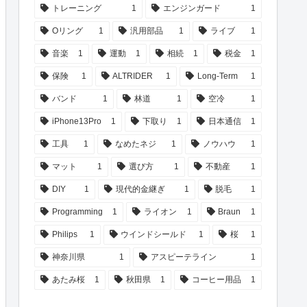
トレーニング
1
エンジンガード
1
Oリング
1
汎用部品
1
ライブ
1
音楽
1
運動
1
相続
1
税金
1
保険
1
ALTRIDER
1
Long-Term
1
バンド
1
林道
1
空冷
1
iPhone13Pro
1
下取り
1
日本通信
1
工具
1
なめたネジ
1
ノウハウ
1
マット
1
選び方
1
不動産
1
DIY
1
現代的金継ぎ
1
脱毛
1
Programming
1
ライオン
1
Braun
1
Philips
1
ウインドシールド
1
桜
1
神奈川県
1
アスピーテライン
1
あたみ桜
1
秋田県
1
コーヒー用品
1