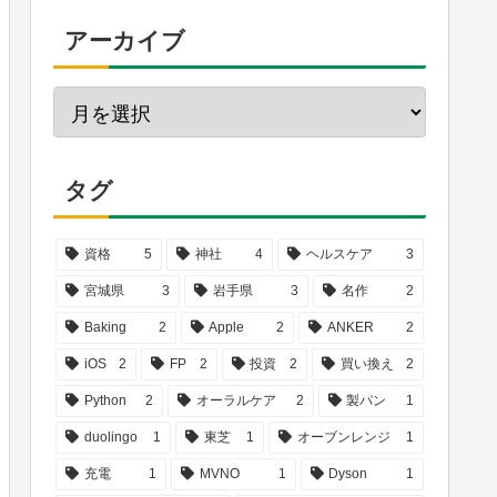
アーカイブ
タグ
資格
5
神社
4
ヘルスケア
3
宮城県
3
岩手県
3
名作
2
Baking
2
Apple
2
ANKER
2
iOS
2
FP
2
投資
2
買い換え
2
Python
2
オーラルケア
2
製パン
1
duolingo
1
東芝
1
オーブンレンジ
1
充電
1
MVNO
1
Dyson
1