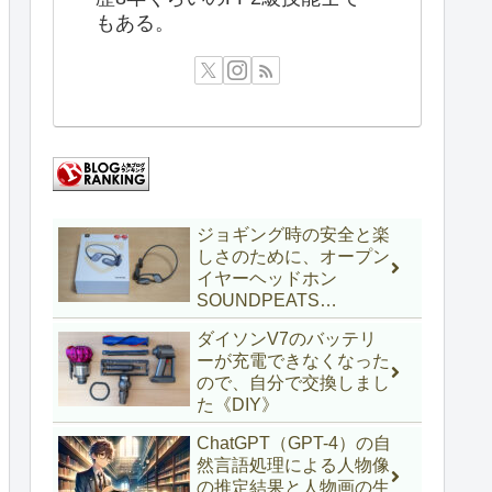
もある。
ジョギング時の安全と楽
しさのために、オープン
イヤーヘッドホン
SOUNDPEATS
RunFreeを使ってみた
ダイソンV7のバッテリ
《ガジェットインプレ》
ーが充電できなくなった
ので、自分で交換しまし
た《DIY》
ChatGPT（GPT-4）の自
然言語処理による人物像
の推定結果と人物画の生