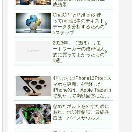
成結果
ChatGPTとPythonを使
ってnote記事のテキスト
データを分析するための
5ステップ
2023年、（ほぼ）リモ
ートワーカーの僕が個人
的に買ってよかったもの
5選。
4年ぶりにiPhone13Proにス
マホを更新。4年経った
iPhoneXは、Apple Trade In
で果たして満額回答になる
のか？
なめたボルトを外すために
あれこれ試行錯誤。最終兵
器は「バイスザウルス」