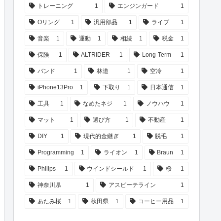
トレーニング
1
エンジンガード
1
Oリング
1
汎用部品
1
ライブ
1
音楽
1
運動
1
相続
1
税金
1
保険
1
ALTRIDER
1
Long-Term
1
バンド
1
林道
1
空冷
1
iPhone13Pro
1
下取り
1
日本通信
1
工具
1
なめたネジ
1
ノウハウ
1
マット
1
選び方
1
不動産
1
DIY
1
現代的金継ぎ
1
脱毛
1
Programming
1
ライオン
1
Braun
1
Philips
1
ウインドシールド
1
桜
1
神奈川県
1
アスピーテライン
1
あたみ桜
1
秋田県
1
コーヒー用品
1