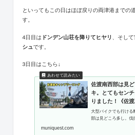
といってもこの日はほぼ戻りの両津港までの
す。
4日目は
ドンデン山荘を降りてヒヤリ
、そして
シュ
です。
3日目はこちら↓
佐渡南西部は見ど
キ。とてもセンチ
りました！《佐渡島
大型バイクでも行ける
部は見どころ多し。伐
ムを感じる充実のツー
muniquest.com