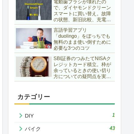
電動歯ブラシが壊れたの
で、ダイヤモンドクリーン
スマートに買い替え。故障
の状態、新旧比較、充電
台、ケースは使えるか？互
言語学習アプリ
換性など確かめてみまし
「duolingo」をぼっちでも
た。«ヘルスケアガジェッ
無料のまま使い倒すために
トインプレ»
必要な3つのコツ
SBI証券のつみたてNISAク
レジットカード積立。枠が
余っているときの使い切り
方についての疑問点を実際
の利用履歴から確認
カテゴリー
1
DIY
43
バイク